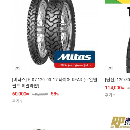
[미타스] E-07 120-90-17 타이어 REAR (로얄엔
[팀선] 120/
필드 히말라얀)
114,000
₩
1
60,000
58
₩
140,800
₩
%
후기
2
후기
3