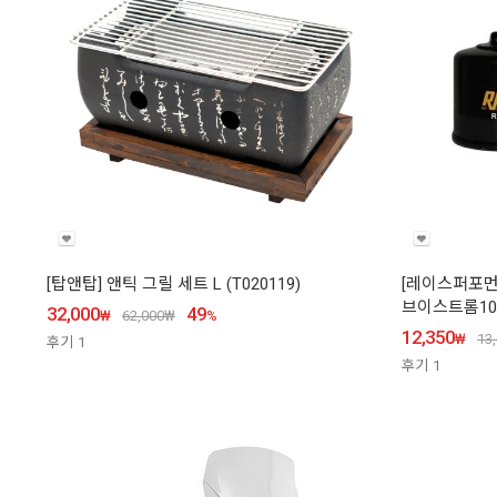
[탑앤탑] 앤틱 그릴 세트 L (T020119)
[레이스퍼포먼스
브이스트롬1000
32,000
49
₩
62,000
₩
%
12,350
₩
13
후기
1
후기
1