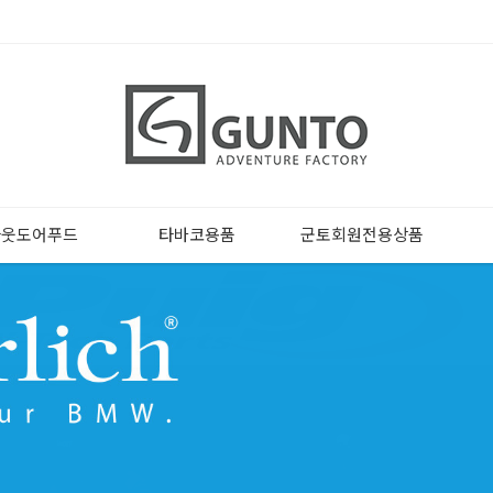
아웃도어푸드
타바코용품
군토회원전용상품