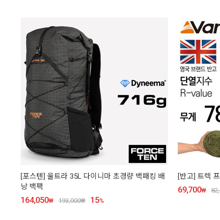
[포스텐] 울트라 35L 다이니마 초경량 백패킹 배
[반고] 트렉 
낭 백팩
69,700
₩
82
164,050
15
₩
193,000
₩
%