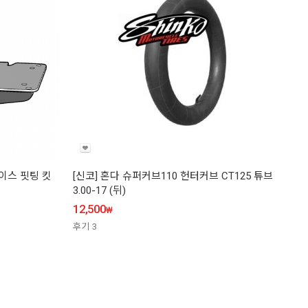
탑케이스 핏팅 킷
[신코] 혼다 슈퍼커브110 헌터커브 CT125 튜브
3.00-17 (뒤)
12,500
₩
후기
3