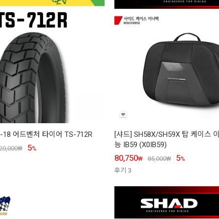
80-18 어드벤처 타이어 TS-712R
[샤드] SH58X/SH59X 탑 케이
능 IB59 (X0IB59)
5
20,000
₩
%
80,750
5
₩
85,000
₩
%
후기
3