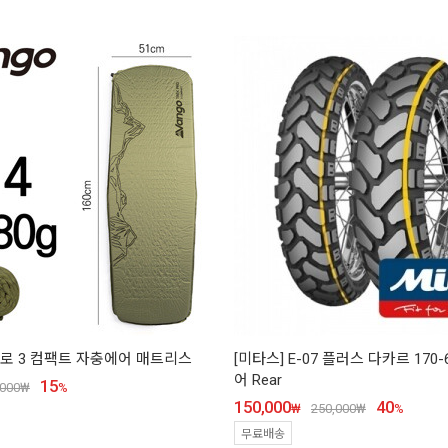
프로 3 컴팩트 자충에어 매트리스
[미타스] E-07 플러스 다카르 170-
어 Rear
15
,000
₩
%
150,000
40
₩
250,000
₩
%
무료배송