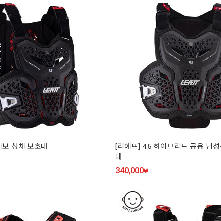
5 에보 상체 보호대
[리에뜨] 4.5 하이브리드 공용 남
대
340,000
₩