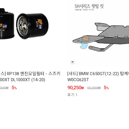
] RP138 엔진오일필터 - 스즈키
[샤드] BMW C650GT(12-22) 
XT DL1000XT (14-20)
W0CG62ST
5
90,250
5
,000
₩
%
₩
95,000
₩
%
후기
1