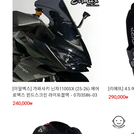
[이알맥스] 가와사키 닌자1100SX (25-26) 에어
[리에뜨] 4.
로맥스 윈드스크린 라이트블랙 - 0703S86-03
290,000
₩
240,000
₩