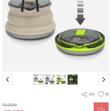
공유
찜
53,000
₩
15
%