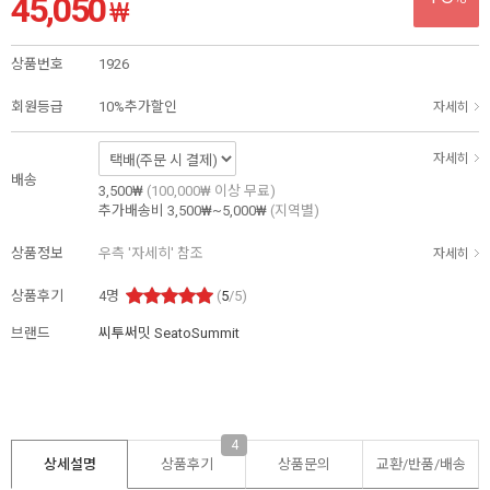
45,050
₩
상품번호
1926
회원등급
10%추가할인
자세히
자세히
배송
3,500₩
(100,000₩ 이상 무료)
추가배송비
3,500₩~5,000₩
(지역별)
상품정보
우측 '자세히' 참조
자세히
상품후기
4
명
(
5
/5)
브랜드
씨투써밋 SeatoSummit
4
상세설명
상품후기
상품문의
교환/반품/
배송