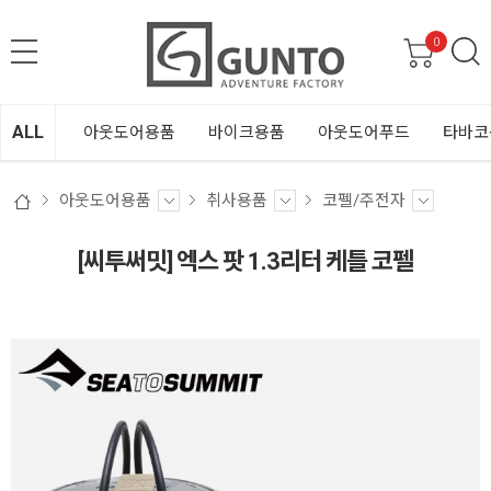
0
ALL
아웃도어용품
바이크용품
아웃도어푸드
타바코
아웃도어용품
취사용품
코펠/주전자
[씨투써밋] 엑스 팟 1.3리터 케틀 코펠