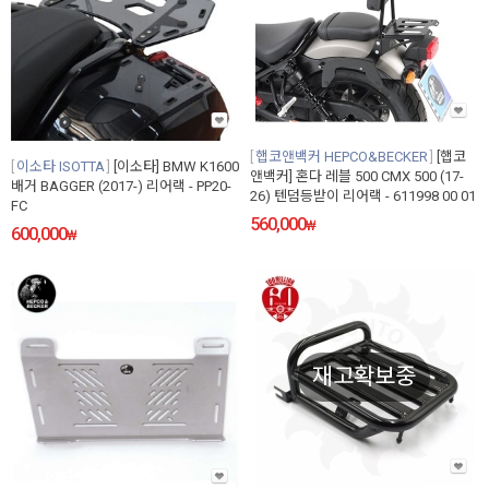
햅코앤백커 HEPCO&BECKER
[햅코
이소타 ISOTTA
[이소타] BMW K1600
앤백커] 혼다 레블 500 CMX 500 (17-
배거 BAGGER (2017-) 리어랙 - PP20-
26) 텐덤등받이 리어랙 - 611998 00 01
FC
560,000
₩
600,000
₩
재고확보중