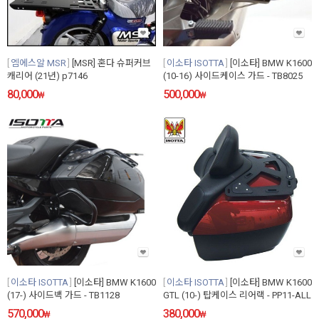
엠에스알 MSR
[MSR] 혼다 슈퍼커브
이소타 ISOTTA
[이소타] BMW K1600
캐리어 (21년) p7146
(10-16) 사이드케이스 가드 - TB8025
80,000
500,000
₩
₩
이소타 ISOTTA
[이소타] BMW K1600
이소타 ISOTTA
[이소타] BMW K1600
(17-) 사이드백 가드 - TB1128
GTL (10-) 탑케이스 리어랙 - PP11-ALL
570,000
380,000
₩
₩