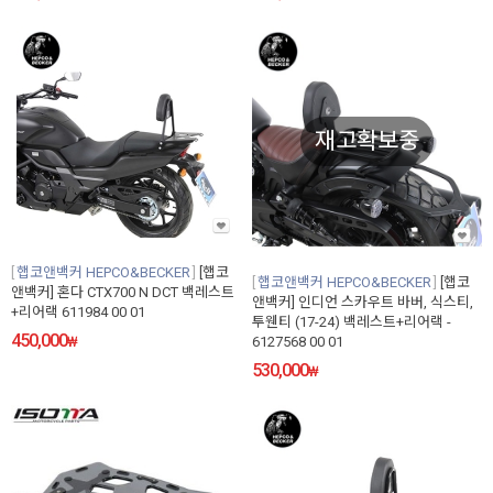
재고확보중
햅코앤백커 HEPCO&BECKER
[햅코
햅코앤백커 HEPCO&BECKER
[햅코
앤백커] 혼다 CTX700 N DCT 백레스트
앤백커] 인디언 스카우트 바버, 식스티,
+리어랙 611984 00 01
투웬티 (17-24) 백레스트+리어랙 -
450,000
₩
6127568 00 01
530,000
₩