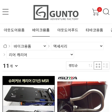
0
아웃도어용품
바이크용품
아웃도어푸드
타바코용품
11
랭킹순
개