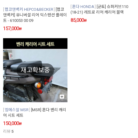
혼다 HONDA
[군토] 슈퍼커브110
햅코앤백커 HEPCO&BECKER
[햅코
(18-21) 레트로 리어 캐리어 블랙
앤백커] 유니버셜 리어 익스텐션 플레이
85,000
트 - 610053 00 09
₩
157,000
₩
재고확보중
엠에스알 MSR
[MSR] 혼다 벤리 캐리
어 시트 세트
150,000
₩
리뷰
5