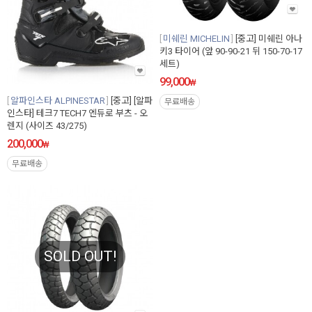
미쉐린 MICHELIN
[중고] 미쉐린 아나
키3 타이어 (앞 90-90-21 뒤 150-70-17
세트)
99,000
₩
알파인스타 ALPINESTAR
[중고] [알파
무료배송
인스타] 테크7 TECH7 엔듀로 부츠 - 오
렌지 (사이즈 43/275)
200,000
₩
무료배송
SOLD OUT!