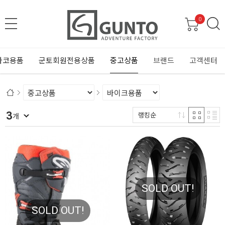
0
바코용품
군토회원전용상품
중고상품
브랜드
고객센터
3
랭킹순
개
SOLD OUT!
SOLD OUT!