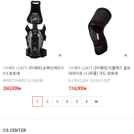
리에뜨 LEATT
[리에뜨] 손목브레이스
리에뜨 LEATT
[리에뜨] 리플렉스 울트
5.5 보호대
라라이트 니 (무릎) 가드 보호대
WRIST브레이스5.5(손목)
[니가드] 3DF 5.0 EVO EXT
260,000
134,000
₩
₩
1
2
3
4
5
CS CENTER