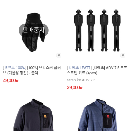
판매중지
백프로 100%
[100%] 브리스커 글러
리에뜨 LEATT
[리에뜨] ADV 7.5 부츠
브 (겨울용 장갑) - 블랙
스트랩 키트 (4pcs)
49,000
Strap kit ADV 7.5
₩
39,000
₩