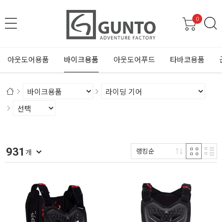
0
아웃도어용품
바이크용품
아웃도어푸드
타바코용품
931
랭킹순
개