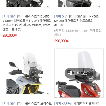
지비 GIVI
[지비] GIVI 스즈키 DL650
지비 GIVI
[지비] GIVI 혼다 NX500
V-Strom 브이스크롬 (17-24) 에어플로
(24-25) 에어플로우 윈드스크린-
우 스크린 (투명, 최고50x43cm, 12cm
AF1203B
만큼 조절가능)
(롱 투명, 53.5x45cm, 12cm만큼 조절
280,000
가능)
₩
290,000
₩
재고확보중
지비 GIVI
[지비] GIVI 스즈키 브이스트
카파 KAPPA
[카파]피아지오 비버리