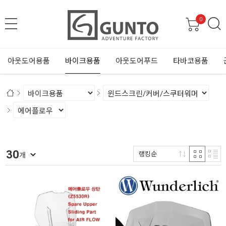
0
아웃도어용품
바이크용품
아웃도어푸드
타바코용품
30
랭킹순
개