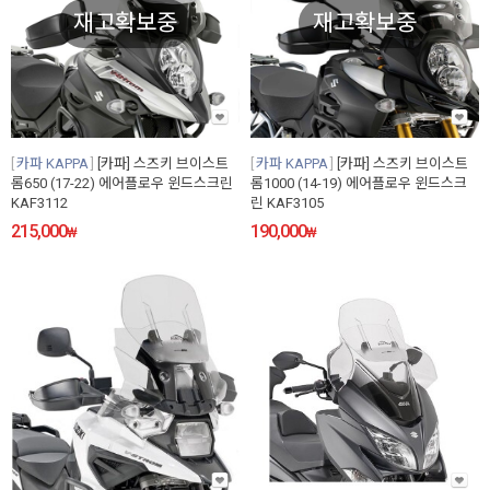
재고확보중
재고확보중
카파 KAPPA
[카파] 스즈키 브이스트
카파 KAPPA
[카파] 스즈키 브이스트
롬650 (17-22) 에어플로우 윈드스크린
롬1000 (14-19) 에어플로우 윈드스크
KAF3112
린 KAF3105
215,000
190,000
₩
₩