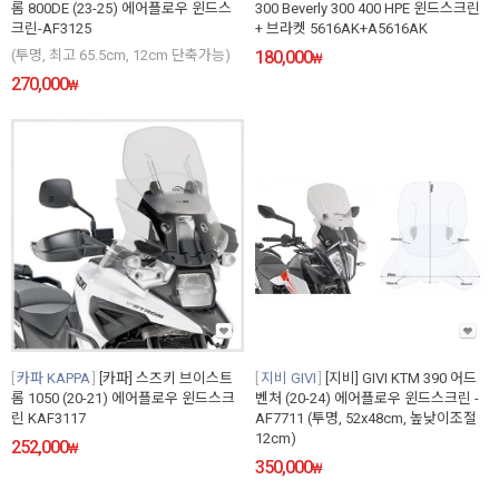
롬 800DE (23-25) 에어플로우 윈드스
300 Beverly 300 400 HPE 윈드스크린
크린-AF3125
+ 브라켓 5616AK+A5616AK
(투명, 최고 65.5cm, 12cm 단축가능)
180,000
₩
270,000
₩
카파 KAPPA
[카파] 스즈키 브이스트
지비 GIVI
[지비] GIVI KTM 390 어드
롬 1050 (20-21) 에어플로우 윈드스크
벤처 (20-24) 에어플로우 윈드스크린 -
린 KAF3117
AF7711 (투명, 52x48cm, 높낮이조절
12cm)
252,000
₩
350,000
₩