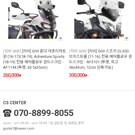
지비 GIVI
[지비] GIVI 혼다 아프리카트
지비 GIVI
[지비] GIVI 스즈키 DL650
윈 (16-17)(18-19), Adventure Sports
브이스트롬 (11-16) 전용 에어플로우 윈
(18-19) 전용 에어플로우 윈드스크린 -
드스크린 - AF3101 (투명, 최고
AF1144 (투명, 63.5x35cm)
56x43cm, 12cm 단축가능)
260,000
300,000
₩
₩
CS CENTER
070-8899-8055
open : am 09:00 ~ pm 18:00 / 토,일요일 및 공휴일 휴무
gunto7@naver.com