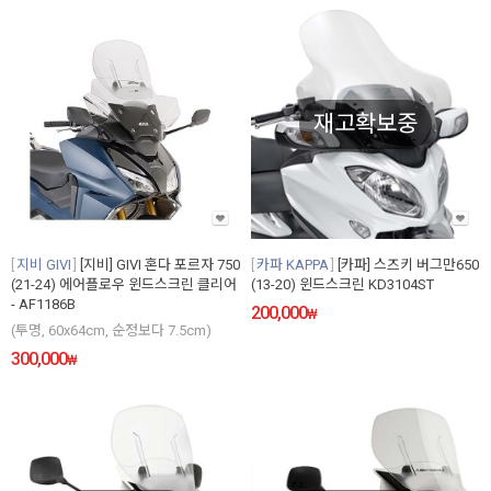
재고확보중
지비 GIVI
[지비] GIVI 혼다 포르자 750
카파 KAPPA
[카파] 스즈키 버그만650
(21-24) 에어플로우 윈드스크린 클리어
(13-20) 윈드스크린 KD3104ST
- AF1186B
200,000
₩
(투명, 60x64cm, 순정보다 7.5cm)
300,000
₩