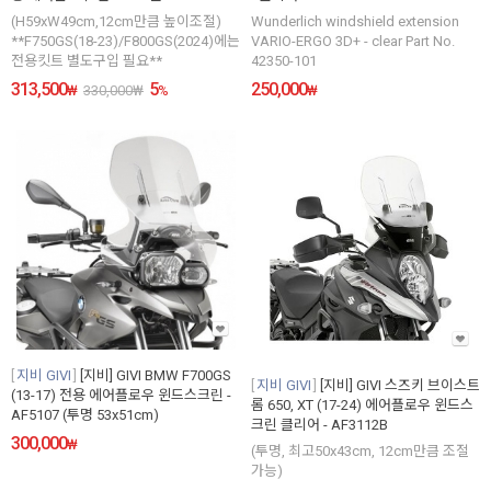
(H59xW49cm,12cm만큼 높이조절)
Wunderlich windshield extension
**F750GS(18-23)/F800GS(2024)에는
VARIO-ERGO 3D+ - clear Part No.
전용킷트 별도구입 필요**
42350-101
313,500
5
250,000
₩
330,000
₩
%
₩
지비 GIVI
[지비] GIVI BMW F700GS
지비 GIVI
[지비] GIVI 스즈키 브이스트
(13-17) 전용 에어플로우 윈드스크린 -
롬 650, XT (17-24) 에어플로우 윈드스
AF5107 (투명 53x51cm)
크린 클리어 - AF3112B
300,000
₩
(투명, 최고50x43cm, 12cm만큼 조절
가능)