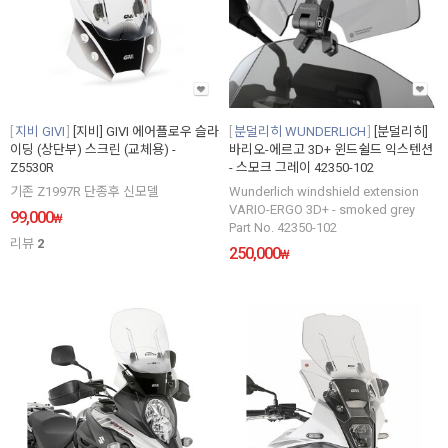
지비 GIVI
[지비] GIVI 에어플로우 슬라
분덜리히 WUNDERLICH
[분덜리히]
이딩 (상단부) 스크린 (교체용) -
바리오-에르고 3D+ 윈드쉴드 익스텐션
Z5530R
- 스모크 그레이 42350-102
기존 Z1997R 단종후 신모델
Wunderlich windshield extension
VARIO-ERGO 3D+ - smoked grey
99,000
₩
Part No. 42350-102
리뷰
2
250,000
₩