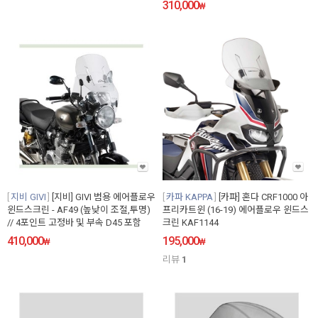
310,000
₩
지비 GIVI
[지비] GIVI 범용 에어플로우
카파 KAPPA
[카파] 혼다 CRF1000 아
윈드스크린 - AF49 (높낮이 조절,투명)
프리카트윈 (16-19) 에어플로우 윈드스
// 4포인트 고정바 및 부속 D45 포함
크린 KAF1144
410,000
195,000
₩
₩
리뷰
1