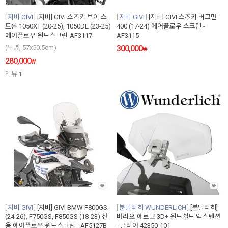
지비 GIVI
[지비] GIVI 스즈키 브이 스
지비 GIVI
[지비] GIVI 스즈키 버그만
트롬 1050XT (20-25), 1050DE (23-25)
400 (17-24) 에어플로우 스크린 -
에어플로우 윈드스크린-AF3117
AF3115
(투명, 57x50.5cm)
300,000
₩
280,000
₩
리뷰
1
지비 GIVI
[지비] GIVI BMW F800GS
분덜리히 WUNDERLICH
[분덜리히]
(24-26), F750GS, F850GS (18-23) 전
바리오-에르고 3D+ 윈드쉴드 익스텐션
용 에어플로우 윈드스크린 - AF5127B
- 클리어 42350-101