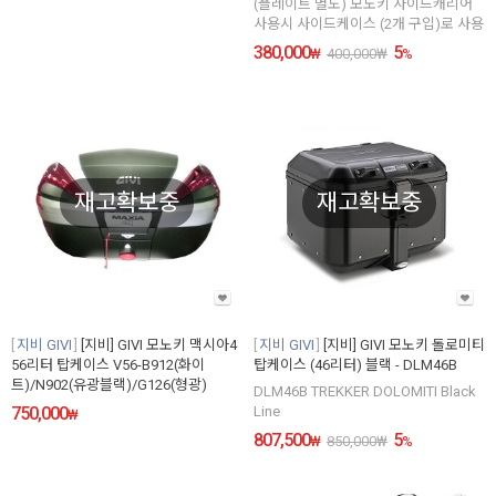
(플레이트 별도) 모노키 사이드캐리어
사용시 사이드케이스 (2개 구입)로 사용
380,000
5
₩
400,000
₩
%
재고확보중
재고확보중
지비 GIVI
[지비] GIVI 모노키 맥시아4
지비 GIVI
[지비] GIVI 모노키 돌로미티
56리터 탑케이스 V56-B912(화이
탑케이스 (46리터) 블랙 - DLM46B
트)/N902(유광블랙)/G126(형광)
DLM46B TREKKER DOLOMITI Black
750,000
Line
₩
807,500
5
₩
850,000
₩
%