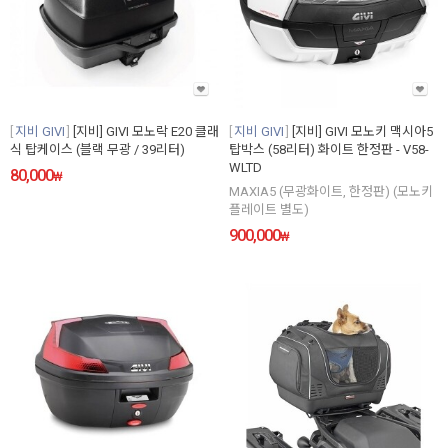
지비 GIVI
[지비] GIVI 모노락 E20 클래
지비 GIVI
[지비] GIVI 모노키 맥시아5
식 탑케이스 (블랙 무광 / 39리터)
탑박스 (58리터) 화이트 한정판 - V58-
WLTD
80,000
₩
MAXIA5 (무광화이트, 한정판) (모노키
플레이트 별도)
900,000
₩