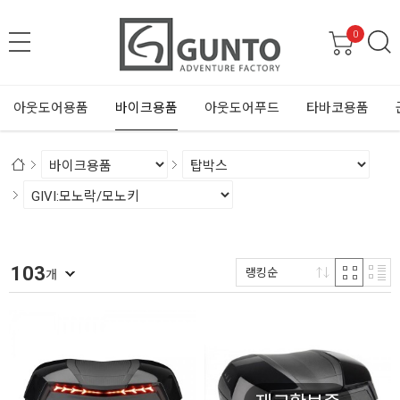
0
아웃도어용품
바이크용품
아웃도어푸드
타바코용품
103
랭킹순
개