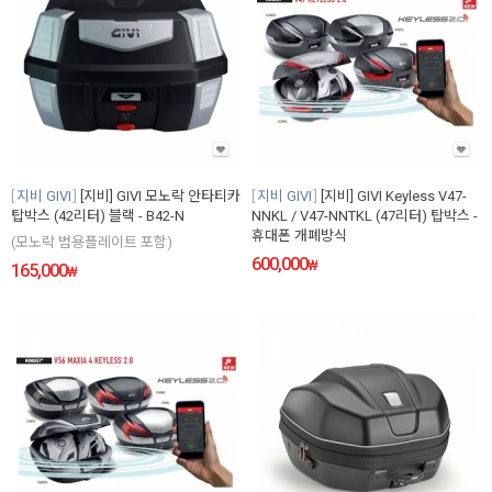
지비 GIVI
[지비] GIVI 모노락 안타티카
지비 GIVI
[지비] GIVI Keyless V47-
탑박스 (42리터) 블랙 - B42-N
NNKL / V47-NNTKL (47리터) 탑박스 -
휴대폰 개폐방식
(모노락 범용플레이트 포함)
600,000
₩
165,000
₩