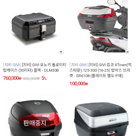
지비 GIVI
[지비] GIVI 모노키 돌로미티
지비 GIVI
[지비] GIVI 킴코 XTown(엑
탑케이스 (30리터) 블랙 - DLM30B
스타운) 125-300 (16-25) 탑박스 브라
켓 - SR6108 (플레이트 별도구매)
760,000
5
₩
800,000
₩
%
100,000
₩
판매중지