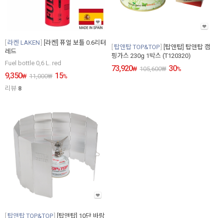
라켄 LAKEN
[라켄] 퓨얼 보틀 0.6리터
탑앤탑 TOP&TOP
[탑앤탑] 탑앤탑 캠
레드
핑가스 230g 1박스 (T120320)
Fuel bottle 0,6 L. red
73,920
30
₩
105,600
₩
%
9,350
15
₩
11,000
₩
%
리뷰
8
탑앤탑 TOP&TOP
[탑앤탑] 10단 바람