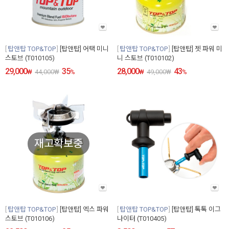
탑앤탑 TOP&TOP
[탑앤탑] 어택 미니
탑앤탑 TOP&TOP
[탑앤탑] 젯 파워 미
스토브 (T010105)
니 스토브 (T010102)
29,000
35
28,000
43
₩
44,000
₩
%
₩
49,000
₩
%
재고확보중
탑앤탑 TOP&TOP
[탑앤탑] 엑스 파워
탑앤탑 TOP&TOP
[탑앤탑] 톡톡 이그
스토브 (T010106)
나이터 (T010405)