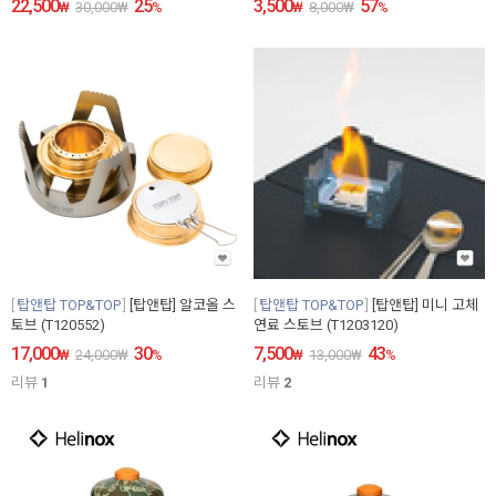
22,500
25
3,500
57
₩
30,000
₩
%
₩
8,000
₩
%
탑앤탑 TOP&TOP
[탑앤탑] 알코올 스
탑앤탑 TOP&TOP
[탑앤탑] 미니 고체
토브 (T120552)
연료 스토브 (T1203120)
17,000
30
7,500
43
₩
24,000
₩
%
₩
13,000
₩
%
리뷰
1
리뷰
2