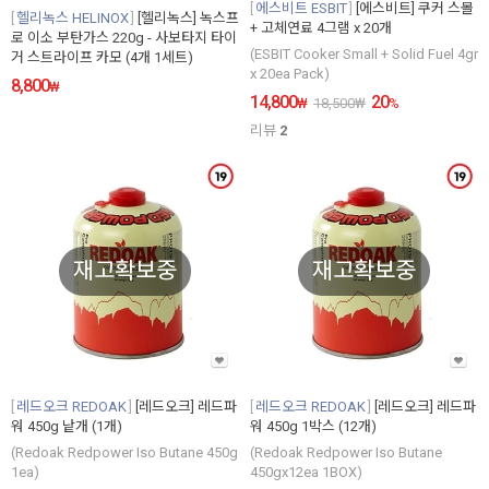
에스비트 ESBIT
[에스비트] 쿠커 스몰
헬리녹스 HELINOX
[헬리녹스] 녹스프
+ 고체연료 4그램 x 20개
로 이소 부탄가스 220g - 사보타지 타이
(ESBIT Cooker Small + Solid Fuel 4gr
거 스트라이프 카모 (4개 1세트)
x 20ea Pack)
8,800
₩
14,800
20
₩
18,500
₩
%
리뷰
2
재고확보중
재고확보중
레드오크 REDOAK
[레드오크] 레드파
레드오크 REDOAK
[레드오크] 레드파
워 450g 낱개 (1개)
워 450g 1박스 (12개)
(Redoak Redpower Iso Butane 450g
(Redoak Redpower Iso Butane
1ea)
450gx12ea 1BOX)