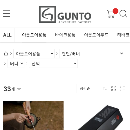
0
ALL
아웃도어용품
바이크용품
아웃도어푸드
타바코
33
랭킹순
개