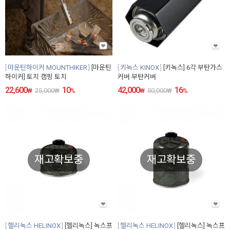
마운틴하이커 MOUNTHIKER
[마운틴
키녹스 KINOX
[키녹스] 6각 부탄가스
하이커] 토치 캠핑 토치
커버 부탄커버
22,600
10
42,000
16
₩
25,000
₩
%
₩
50,000
₩
%
재고확보중
재고확보중
헬리녹스 HELINOX
[헬리녹스] 녹스프
헬리녹스 HELINOX
[헬리녹스] 녹스프