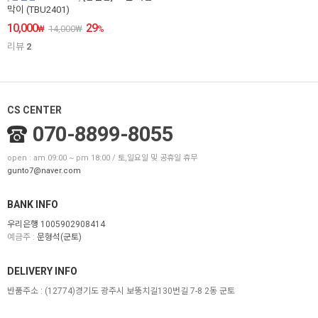
막이 (TBU2401)
10,000
29
₩
14,000
₩
%
리뷰
2
CS CENTER
070-8899-8055
open : am 09:00 ~ pm 18:00 / 토,일요일 및 공휴일 휴무
gunto7@naver.com
BANK INFO
우리은행 1005902908414
예금주 :
문형석(군토)
DELIVERY INFO
반품주소 :
(12774)경기도 광주시 보뚱치길130번길 7-8 2동 군토