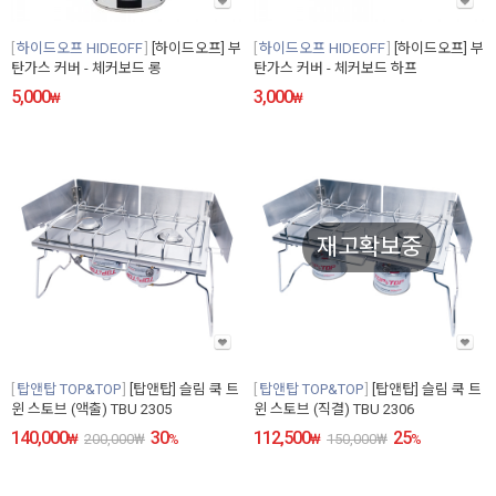
하이드오프 HIDEOFF
[하이드오프] 부
하이드오프 HIDEOFF
[하이드오프] 부
탄가스 커버 - 체커보드 롱
탄가스 커버 - 체커보드 하프
5,000
3,000
₩
₩
재고확보중
탑앤탑 TOP&TOP
[탑앤탑] 슬림 쿡 트
탑앤탑 TOP&TOP
[탑앤탑] 슬림 쿡 트
윈 스토브 (액출) TBU 2305
윈 스토브 (직결) TBU 2306
140,000
30
112,500
25
₩
200,000
₩
%
₩
150,000
₩
%