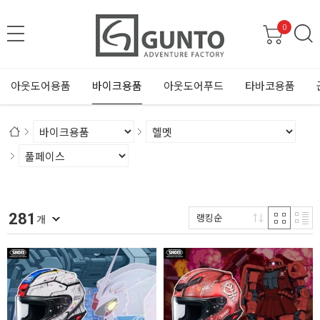
0
아웃도어용품
바이크용품
아웃도어푸드
타바코용품
281
랭킹순
개