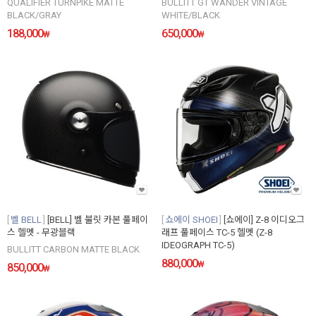
QUALIFIER TURNPIKE MATTE
BULLITT GT WANDER VINTAGE
BLACK/GRAY
WHITE/BLACK
188,000
650,000
₩
₩
벨 BELL
[BELL] 벨 불릿 카본 풀페이
쇼에이 SHOEI
[쇼에이] Z-8 이디오그
스 헬멧 - 무광블랙
래프 풀페이스 TC-5 헬멧 (Z-8
IDEOGRAPH TC-5)
BULLITT CARBON MATTE BLACK
880,000
₩
850,000
₩