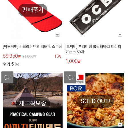
판매중지
[씨투써밋] 써모라이트 리액터 익스트림
[오씨비] 프리미엄 롤링타바코 페이퍼
78mm 50매
68,850
15
₩
81,000
₩
%
1,000
₩
5
후기
(6)
9
10
위
위
SOLD OUT!
재고확보중