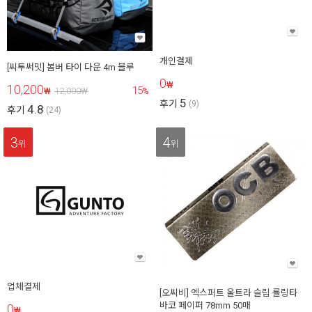
개인결제
[씨투써밋] 봄버 타이 다운 4m 블루
0
₩
10,200
15
₩
12,000
₩
%
5
후기
(9)
4.8
후기
(24)
3
4
위
위
업체결제
[오씨비] 엑스퍼트 울트라 슬림 롤링타
바코 페이퍼 78mm 50매
0
₩