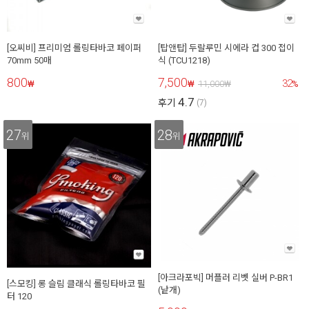
[오씨비] 프리미엄 롤링타바코 페이퍼
[탑앤탑] 두랄루민 시에라 컵 300 접이
70mm 50매
식 (TCU1218)
800
7,500
32
₩
₩
11,000
₩
%
4.7
후기
(7)
27
28
위
위
[아크라포빅] 머플러 리벳 실버 P-BR1
[스모킹] 롱 슬림 클래식 롤링타바코 필
(낱개)
터 120