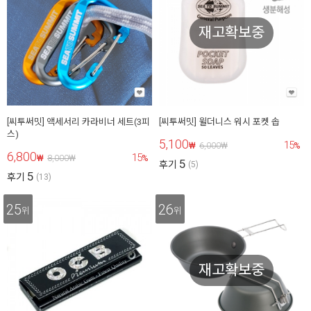
재고확보중
[씨투써밋] 액세서리 카라비너 세트(3피
[씨투써밋] 윌더니스 워시 포켓 솝
스)
5,100
15
₩
6,000
₩
%
6,800
15
₩
8,000
₩
%
5
후기
(5)
5
후기
(13)
25
26
위
위
재고확보중