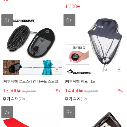
1,000
₩
5
6
위
위
[씨투써밋] 클로스라인 다용도 스트랩
[씨투써밋] 헤드 네트
13,600
14,450
15
15
₩
16,000
₩
%
₩
17,000
₩
%
4.9
4.8
후기
후기
(70)
(12)
7
8
위
위