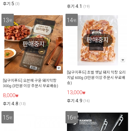
5
후기
(3)
4.1
후기
(19)
13
14
위
위
판매중지
판매중지
[달구지푸드] 초벌 옛날 돼지 막창 오리
지널 600g (3만원 이상 주문시 무료배
[달구지푸드] 오븐에 구운 돼지막창
송)
300g (3만원 이상 주문시 무료배송)
13,000
₩
8,000
₩
4.9
후기
(16)
4.8
후기
(13)
15
16
위
위