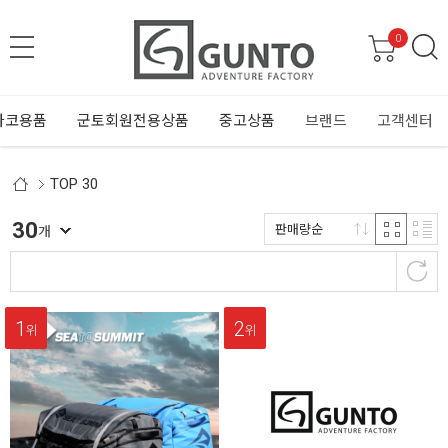
0
바코용품
군토회원전용상품
중고상품
브랜드
고객센터
TOP 30
30
판매량순
개
1
2
위
위