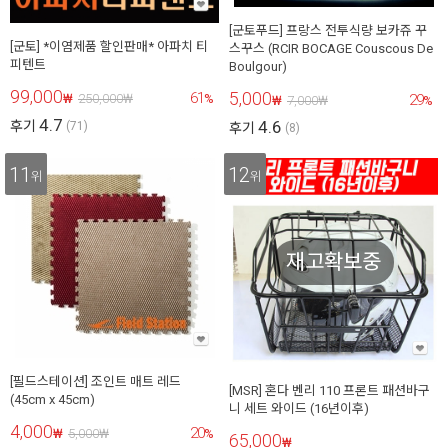
[군토푸드] 프랑스 전투식량 보카쥬 꾸
[군토] *이염제품 할인판매* 아파치 티
스꾸스 (RCIR BOCAGE Couscous De
피텐트
Boulgour)
99,000
5,000
61
29
₩
250,000
₩
%
₩
7,000
₩
%
4.7
4.6
후기
(71)
후기
(8)
11
12
위
위
재고확보중
[필드스테이션] 조인트 매트 레드
[MSR] 혼다 벤리 110 프론트 패션바구
(45cm x 45cm)
니 세트 와이드 (16년이후)
4,000
20
₩
5,000
₩
%
65,000
₩