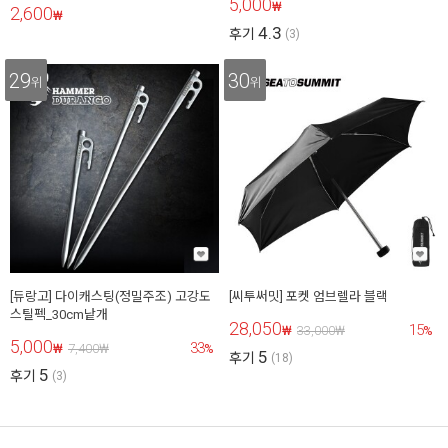
5,000
₩
2,600
₩
4.3
후기
(3)
29
30
위
위
[듀랑고] 다이캐스팅(정밀주조) 고강도
[씨투써밋] 포켓 엄브렐라 블랙
스틸펙_30cm낱개
28,050
15
₩
33,000
₩
%
5,000
33
₩
7,400
₩
%
5
후기
(18)
5
후기
(3)