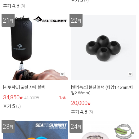
5
후기
(7)
4.3
후기
(3)
21
22
위
위
[씨투써밋] 포켓 샤워 블랙
[헬리녹스] 볼핏 블랙 (타입1 45mm/타
입2 55mm)
34,850
15
₩
41,000
₩
%
20,000
₩
5
후기
(5)
4.8
후기
(5)
23
24
위
위