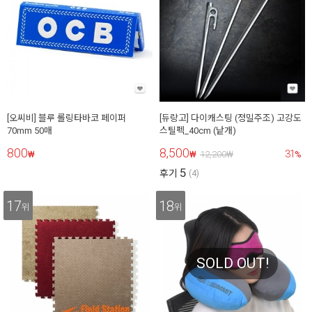
[오씨비] 블루 롤링타바코 페이퍼
[듀랑고] 다이캐스팅 (정밀주조) 고강도
70mm 50매
스틸펙_40cm (낱개)
800
8,500
31
₩
₩
12,200
₩
%
5
후기
(4)
17
18
위
위
SOLD OUT!