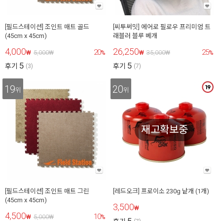
[필드스테이션] 조인트 매트 골드
[씨투써밋] 에어로 필로우 프리미엄 트
(45cm x 45cm)
래블러 블루 베개
4,000
26,250
20
25
₩
5,000
₩
%
₩
35,000
₩
%
5
5
후기
후기
(3)
(7)
19
20
위
위
재고확보중
[필드스테이션] 조인트 매트 그린
[레드오크] 프로이소 230g 낱개 (1개)
(45cm x 45cm)
3,500
₩
4,500
10
₩
5,000
₩
%