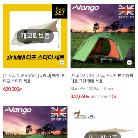
재고확보중
듀랑고 DURANGO
[듀랑고] 에어미니
반고 VANGO
[반고] 트라이판 200 파
타프 스타터 세트
미르 그린 텐트 세트
620,000
BladePro100,PamirGreen
₩
347,650
15
₩
409,000
₩
%