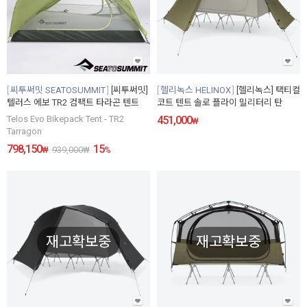
씨투써밋 SEATOSUMMIT
[씨투써밋]
헬리녹스 HELINOX
[헬리녹스] 택티컬
텔러스 에보 TR2 컴팩트 타라곤 텐트
코트 텐트 솔로 플라이 밀리터리 탄
Telos Evo Bikepack Tent - TR2
451,000
₩
Tarragon
798,150
15
₩
939,000
₩
%
재고확보중
재고확보중