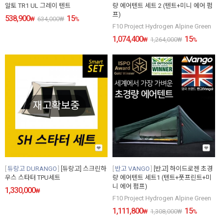
알토 TR1 UL 그레이 텐트
량 에어텐트 세트 2 (텐트+미니 에어 펌
프)
538,900
15
₩
634,000
₩
%
F10 Project Hydrogen Alpine Green
1,074,400
15
₩
1,264,000
₩
%
재고확보중
듀랑고 DURANGO
[듀랑고] 스크린하
반고 VANGO
[반고] 하이드로젠 초경
우스 스타터 TPU세트
량 에어텐트 세트1 (텐트+풋프린트+미
니 에어 펌프)
1,330,000
₩
F10 Project Hydrogen Alpine Green
1,111,800
15
₩
1,308,000
₩
%