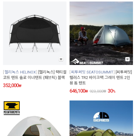
헬리녹스 HELINOX
[헬리녹스] 택티컬
씨투써밋 SEATOSUMMIT
[씨투써밋]
코트 텐트 솔로 이너텐트 (패브릭) 블랙
텔러스 TR2 바이크팩 그레이 텐트 2인
용 돔 텐트
352,000
₩
646,100
30
₩
923,000
₩
%