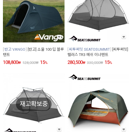
반고 VANGO
[반고] 소울 100 딥 블루
씨투써밋 SEATOSUMMIT
[씨투써밋]
텐트
텔러스 TR3 메쉬 이너텐트
108,800
15
280,500
15
₩
128,000
₩
%
₩
330,000
₩
%
재고확보중