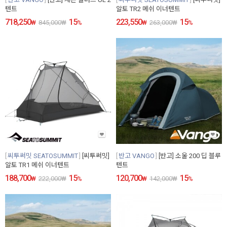
텐트
알토 TR2 메쉬 이너텐트
718,250
15
223,550
15
₩
845,000
₩
%
₩
263,000
₩
%
씨투써밋 SEATOSUMMIT
[씨투써밋]
반고 VANGO
[반고] 소울 200 딥 블루
알토 TR1 메쉬 이너텐트
텐트
188,700
15
120,700
15
₩
222,000
₩
%
₩
142,000
₩
%