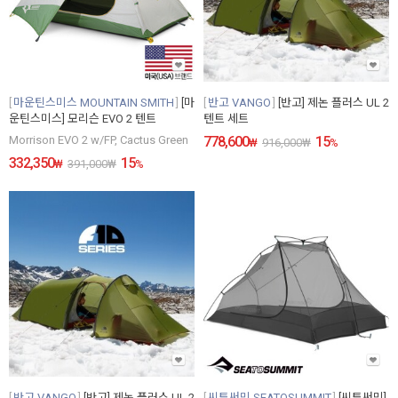
마운틴스미스 MOUNTAIN SMITH
[마
반고 VANGO
[반고] 제논 플러스 UL 2
운틴스미스] 모리슨 EVO 2 텐트
텐트 세트
Morrison EVO 2 w/FP, Cactus Green
778,600
15
₩
916,000
₩
%
332,350
15
₩
391,000
₩
%
반고 VANGO
[반고] 제논 플러스 UL 2
씨투써밋 SEATOSUMMIT
[씨투써밋]