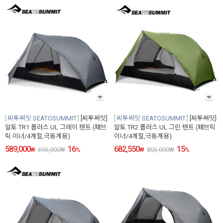
씨투써밋 SEATOSUMMIT
[씨투써밋]
씨투써밋 SEATOSUMMIT
[씨투써밋]
알토 TR1 플러스 UL 그레이 텐트 (패브
알토 TR2 플러스 UL 그린 텐트 (패브릭
릭 이너/4계절,극동계용)
이너/4계절,극동계용)
589,000
16
682,550
15
₩
693,000
₩
%
₩
803,000
₩
%