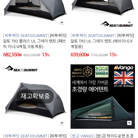
씨투써밋 SEATOSUMMIT
[씨투써밋]
씨투써밋 SEATOSUMMIT
[씨투써밋]
알토 TR2 플러스 UL 그레이 텐트 (패브
알토 TR2 UL 그레이 텐트 (매쉬이너/3
릭 이너/4계절,극동계용)
계절용)
682,550
15
659,600
15
₩
803,000
₩
%
₩
776,000
₩
%
재고확보중
씨투써밋 SEATOSUMMIT
[씨투써밋]
반고 VANGO
[반고] 하이드로젠 초경