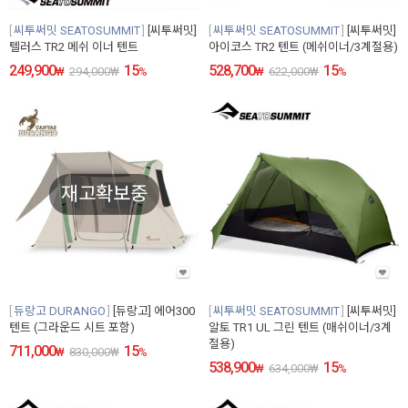
씨투써밋 SEATOSUMMIT
[씨투써밋]
씨투써밋 SEATOSUMMIT
[씨투써밋]
텔러스 TR2 메쉬 이너 텐트
아이코스 TR2 텐트 (메쉬이너/3계절용)
249,900
15
528,700
15
₩
294,000
₩
%
₩
622,000
₩
%
재고확보중
듀랑고 DURANGO
[듀랑고] 에어300
씨투써밋 SEATOSUMMIT
[씨투써밋]
텐트 (그라운드 시트 포함)
알토 TR1 UL 그린 텐트 (매쉬이너/3계
절용)
711,000
15
₩
830,000
₩
%
538,900
15
₩
634,000
₩
%