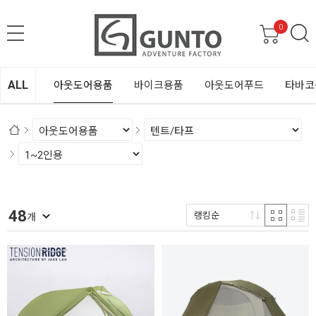
0
ALL
아웃도어용품
바이크용품
아웃도어푸드
타바코
48
랭킹순
개