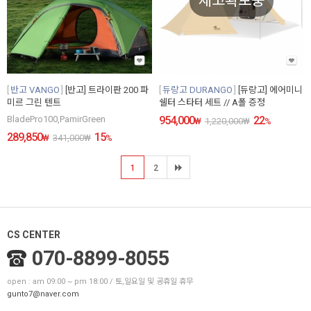
재고확보중
반고 VANGO
[반고] 트라이판 200 파
듀랑고 DURANGO
[듀랑고] 에어미니
미르 그린 텐트
쉘터 스타터 세트 // A폴 증정
BladePro100,PamirGreen
954,000
22
₩
1,220,000
₩
%
289,850
15
₩
341,000
₩
%
1
2
CS CENTER
070-8899-8055
open : am 09:00 ~ pm 18:00 / 토,일요일 및 공휴일 휴무
gunto7@naver.com