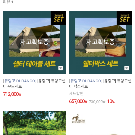
리뷰
1
재고확보중
재고확보중
듀랑고 DURANGO
[듀랑고] 듀랑고쉘
듀랑고 DURANGO
[듀랑고] 듀랑고쉘
터 우드세트
터 박스세트
712,000
세트할인
₩
657,000
10
₩
730,000
₩
%