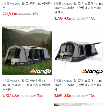
반고 VANGO
[반고] 티피 400 에어텐
반고 VANGO
[반고] 리스모어 TC 450
트
클라우드 그레이 면혼방 에어텐트 패키
지 세트
773,500
15
₩
910,000
₩
%
1,786,700
15
₩
2,102,000
₩
%
반고 VANGO
[반고] 아난타라4 TC
반고 VANGO
[반고] 리스모어 TC 450
450XL 클라우드 그레이 면혼방 에어텐
클라우드 그레이 면혼방 에어텐트 패키
트 세트
지
3,727,250
15
1,691,500
15
₩
4,385,000
₩
%
₩
1,990,000
₩
%