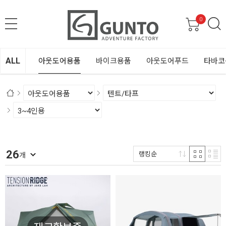
0
ALL
아웃도어용품
바이크용품
아웃도어푸드
타바코
26
랭킹순
개