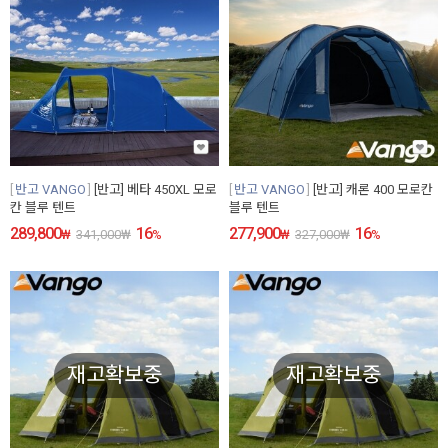
반고 VANGO
[반고] 베타 450XL 모로
반고 VANGO
[반고] 캐론 400 모로칸
칸 블루 텐트
블루 텐트
289,800
16
277,900
16
₩
341,000
₩
%
₩
327,000
₩
%
재고확보중
재고확보중