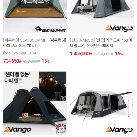
재고확보중
씨투써밋 SEATOSUMMIT
[씨투써밋]
반고 VANGO
[반고] 리스모어 450 미
아이코스 에보 TR4 텐트
네랄 그린 에어텐트 패키지
Ikos Evo Tent - TR4
1,456,000
16
₩
1,713,000
₩
%
704,650
15
₩
829,000
₩
%