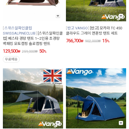
스위스알파인클럽
반고 VANGO
[반고] 모카라 TC 450
SWISSALPINECLUB
[스위스알파인클
클라우드 그레이 면혼방 텐트 세트
럽] 베스타 경량 텐트 1~2인용 초경량
766,700
15
₩
902,000
₩
%
백패킹 모토캠핑 솔로캠핑 텐트
129,500
50
₩
259,000
₩
%
무료배송