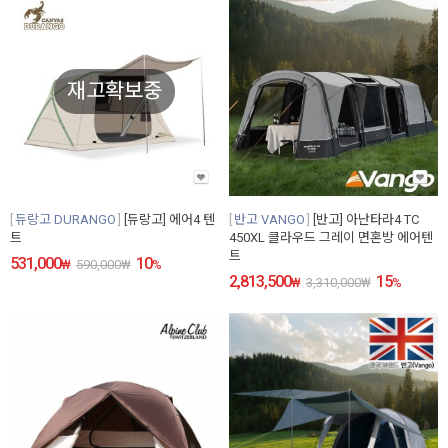
재고확보중
듀랑고 DURANGO
[듀랑고] 에어4 텐
반고 VANGO
[반고] 아난타라4 TC
트
450XL 클라우드 그레이 면혼방 에어텐
트
531,000
10
₩
590,000
₩
%
2,813,500
15
₩
3,310,000
₩
%