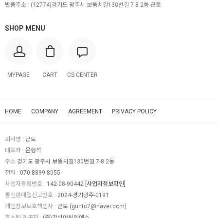
반품주소 :
(12774)경기도 광주시 보뚱치길130번길 7-8 2동 군토
SHOP MENU
MYPAGE
CART
CS CENTER
HOME
COMPANY
AGREEMENT
PRIVACY POLICY
회사명 :
군토
대표자 :
문형석
주소
경기도 광주시 보뚱치길130번길 7-8 2동
전화 :
070-8899-8055
사업자등록번호 :
142-08-90442
[사업자정보확인]
통신판매업신고번호 :
2024-경기광주-0191
개인정보보호책임자 :
군토 (
gunto7@naver.com
)
호스팅 제공자 :
(주)가비아씨엔에스