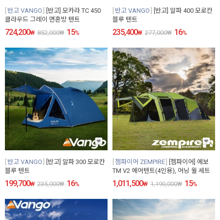
반고 VANGO
[반고] 모카라 TC 450
반고 VANGO
[반고] 알파 400 모로칸
클라우드 그레이 면혼방 텐트
블루 텐트
724,200
15
235,400
16
₩
852,000
₩
%
₩
277,000
₩
%
반고 VANGO
[반고] 알파 300 모로칸
젬파이어 ZEMPIRE
[젬파이어] 에보
블루 텐트
TM V2 에어텐트(4인용), 어닝 월 세트
199,700
16
1,011,500
15
₩
235,000
₩
%
₩
1,190,000
₩
%