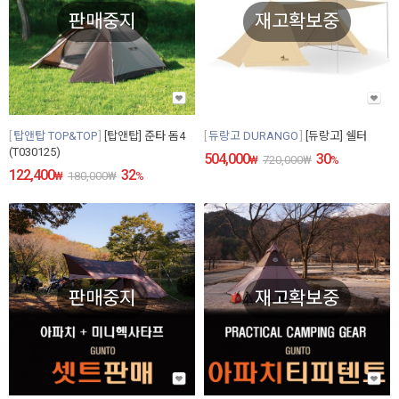
판매중지
재고확보중
탑앤탑 TOP&TOP
[탑앤탑] 준타 돔4
듀랑고 DURANGO
[듀랑고] 쉘터
(T030125)
504,000
30
₩
720,000
₩
%
122,400
32
₩
180,000
₩
%
판매중지
재고확보중