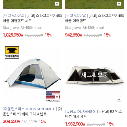
반고 VANGO
[반고] 스타그로브2 450
반고 VANGO
[반고] 스타그로브2 450
허블 에어텐트 세트
허블 에어텐트
StargroveIIAir450Herbal
StargroveIIAir450Herbal
1,025,950
15
942,650
15
₩
1,207,000
₩
%
₩
1,109,000
₩
%
재고확보중
마운틴스미스 MOUNTAIN SMITH
[마
듀랑고 DURANGO
[듀랑고] R2 익스
운틴스미스] 베어 크릭 4 텐트
텐션 메시 세트
308,550
15
₩
363,000
₩
%
1,932,900
15
₩
2,274,000
₩
%