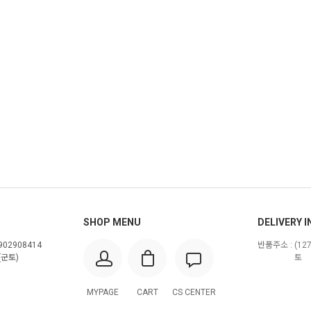
SHOP MENU
DELIVERY I
02908414
반품주소 :
(12
군토)
토
MYPAGE
CART
CS CENTER