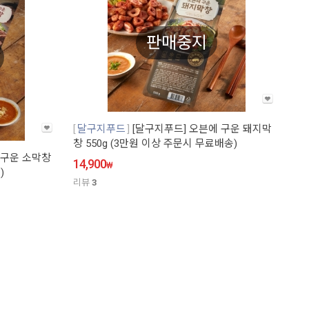
판매중지
달구지푸드
[달구지푸드] 오븐에 구운 돼지막
창 550g (3만원 이상 주문시 무료배송)
 구운 소막창
14,900
₩
)
리뷰
3