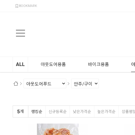
검색
BOOKMARK
ALL
아웃도어용품
바이크용품
5
개
랭킹순
신규등록순
낮은가격순
높은가격순
상품평