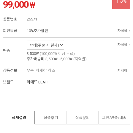
10
%
99,000
₩
상품번호
26571
회원등급
10%추가할인
자세히
자세히
배송
3,500₩
(100,000₩ 이상 무료)
추가배송비
3,500₩~5,000₩
(지역별)
상품정보
우측 '자세히' 참조
자세히
브랜드
리에뜨 LEATT
상세설명
상품후기
상품문의
교환/반품/
배송