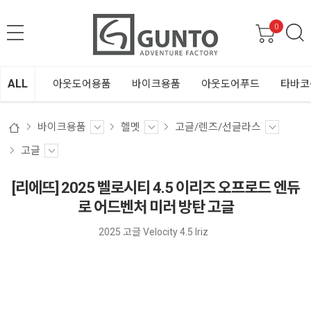
0
ALL
아웃도어용품
바이크용품
아웃도어푸드
타바코
바이크용품
헬멧
고글/렌즈/선글라스
고글
[리에뜨] 2025 벨로시티 4.5 이리즈 오프로드 엔듀
로 어드벤처 미러 방탄 고글
2025 고글 Velocity 4.5 Iriz